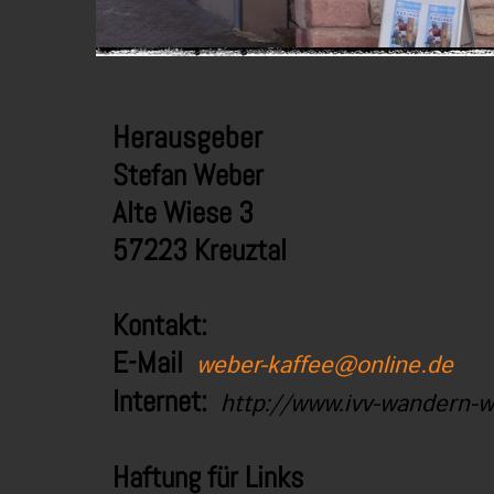
Herausgeber
Stefan Weber
Alte Wiese 3
57223 Kreuztal
Kontakt:
E-Mail
weber-kaffee@online.de
Internet:
http://www.ivv-wandern-w
Haftung für Links