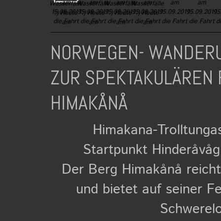
NORWEGEN- WANDERU
ZUR SPEKTAKULÄREN 
HIMAKÅNÅ
Himakana-Trolltungas
Startpunkt Hinderåvå
Der Berg Himakånå reich
und bietet auf seiner F
Schwerelo