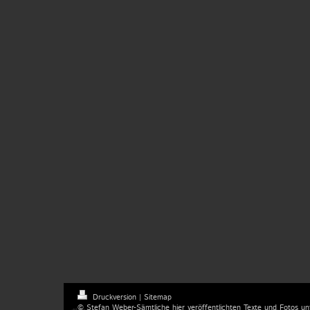
Druckversion
|
Sitemap
© Stefan Weber-Sämtliche hier veröffentlichten Texte und Fotos un